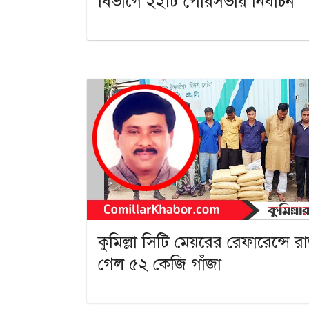
বিভাগে ২২টি পৌরসভার নির্বাচন
কুমিল্লা সিটি মেয়রের রেফারেন্সে র
গেল ৫২ কেজি গাঁজা