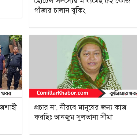
হোটেল সদস্যের মাধ্যমেই ৫২ কেজি
গাঁজার চালান বুকিং
াজশাহী
প্রচার না, নীরবে মানুষের জন্য কাজ
করছিঃ আনজুম সুলতানা সীমা