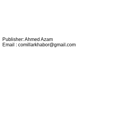
Publisher: Ahmed Azam
Email : comillarkhabor@gmail.com
scroll
to
top