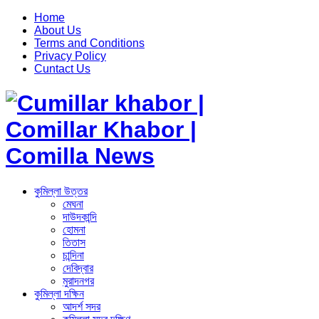
Home
About Us
Terms and Conditions
Privacy Policy
Cuntact Us
কুমিল্লা উত্তর
মেঘনা
দাউদকান্দি
হোমনা
তিতাস
চান্দিনা
দেবিদ্বার
মুরাদনগর
কুমিল্লা দক্ষিন
আদর্শ সদর