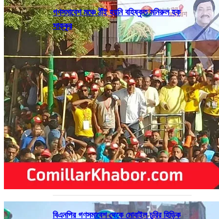
গণসমাবেশ মঞ্চে ঠাঁই হয়নি বহিষ্কৃত মনিরুল হক
সাক্কুর
বিএনপির গণসমাবেশ থেকে মোবাইল চুরির হিড়িক