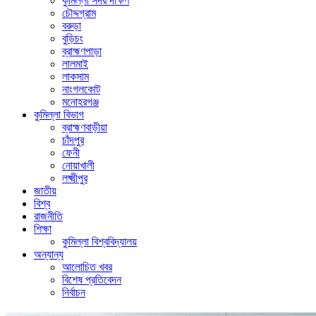
কুমিল্লা সদর দক্ষিণ
চৌদ্দগ্রাম
বরুড়া
বুড়িচং
ব্রাহ্মণপাড়া
লালমাই
লাকসাম
নাংগলকোট
মনোহরগঞ্জ
কুমিল্লা বিভাগ
ব্রাহ্মণবাড়ীয়া
চাঁদপুর
ফেনী
নোয়াখালী
লক্ষ্মীপুর
জাতীয়
বিশ্ব
রাজনীতি
শিক্ষা
কুমিল্লা বিশ্ববিদ্যালয়
অন্যান্য
আলোচিত খবর
বিশেষ প্রতিবেদন
নির্বাচন