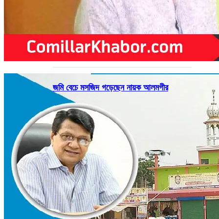
জমি বেচে মসজিদ গড়েছেন নায়ক আলমগীর