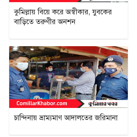
কুমিল্লায় বিয়ে করে অস্বীকার, যুবকের
বাড়িতে তরুণীর অনশন
চান্দিনায় ভ্রাম্যমাণ আদালতের জরিমানা