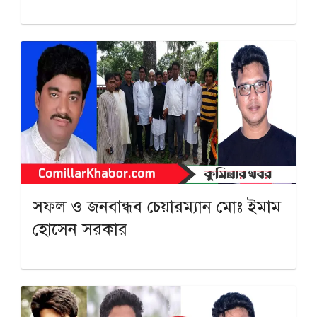
সফল ও জনবান্ধব চেয়ারম্যান মোঃ ইমাম
হোসেন সরকার