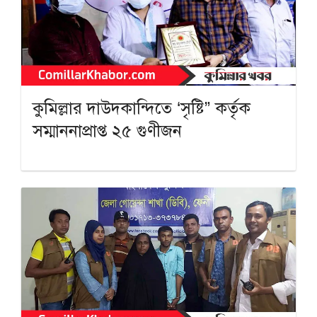
কুমিল্লার দাউদকান্দিতে ‘সৃষ্টি” কর্তৃক
সম্মাননাপ্রাপ্ত ২৫ গুণীজন