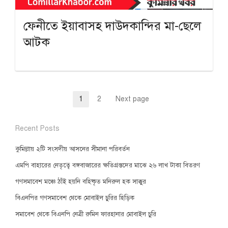
ফেনীতে ইয়াবাসহ দাউদকান্দির মা-ছেলে
আটক
Posts
1
2
Next page
Page
Page
pagination
Recent Posts
কুমিল্লায় ২টি সংসদীয় আসনের সীমানা পরিবর্তন
এমপি বাহারের নেতৃত্বে বঙ্গবাজারের ক্ষতিগ্রস্তদের মাঝে ২৬ লাখ টাকা বিতরণ
গণসমাবেশ মঞ্চে ঠাঁই হয়নি বহিষ্কৃত মনিরুল হক সাক্কুর
বিএনপির গণসমাবেশ থেকে মোবাইল চুরির হিড়িক
সমাবেশ থেকে বিএনপি নেত্রী রুমিন ফারহানার মোবাইল চুরি