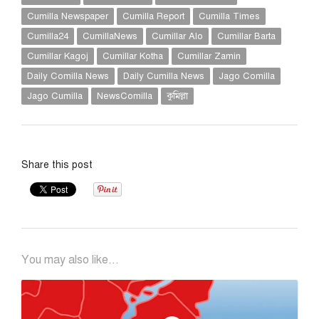
Cumilla Newspaper
Cumilla Report
Cumilla Times
Cumilla24
CumillaNews
Cumillar Alo
Cumillar Barta
Cumillar Kagoj
Cumillar Kotha
Cumillar Zamin
Daily Comilla News
Daily Cumilla News
Jago Comilla
Jago Cumilla
NewsComilla
কুমিল্লা
Share this post
You may also like...