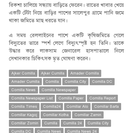
রিকশা চালিয়ে সন্ধ্যায় বাড়িতে ফেরেন। রাতের খাবার খেয়ে
একটি টেঁটা নিয়ে বাড়ির পাশের সালেপুর গ্রামে পানি জমে
থাকা জমিতে মাছ ধরতে যান।
এ সময় রেললাইনের পাশে একটি কৃষিজমিতে গেলে
বিদ্যুতের তারে স্পর্শ লেগে বিদ্যুৎস্পৃষ্ট হন তিনি। তাকে
উদ্ধার করে লাকসাম জেনারেল হাসপাতালে নিলে
সেখানকার চিকিৎসক মৃত ঘোষণা করেন।
Ajker Comilla
Ajker Cumilla
Amader Comilla
Amader Cumilla
Comilla
Comilla City
Comilla DC
Comilla News
Comilla Newspaper
Comilla Newspaper List
Comilla Paper
Comilla Report
Comilla Times
Comilla24
Comillar Alo
Comillar Barta
Comillar Kagoj
Comillar Kotha
Comillar Zamin
Comillar Zomin
Cumilla
Cumilla 24
Cumilla City
Cumilla DC
Cumilla News
Cumilla News 24