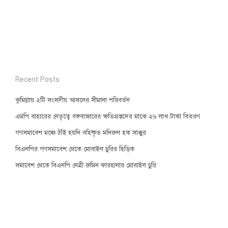
Recent Posts
কুমিল্লায় ২টি সংসদীয় আসনের সীমানা পরিবর্তন
এমপি বাহারের নেতৃত্বে বঙ্গবাজারের ক্ষতিগ্রস্তদের মাঝে ২৬ লাখ টাকা বিতরণ
গণসমাবেশ মঞ্চে ঠাঁই হয়নি বহিষ্কৃত মনিরুল হক সাক্কুর
বিএনপির গণসমাবেশ থেকে মোবাইল চুরির হিড়িক
সমাবেশ থেকে বিএনপি নেত্রী রুমিন ফারহানার মোবাইল চুরি