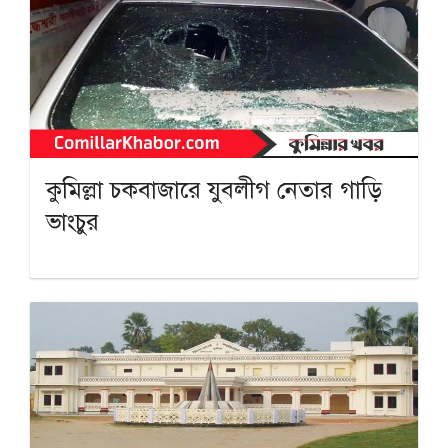
কুমিল্লা চকবাজারে যুবলীগ নেতার গাড়ি
ভাংচুর