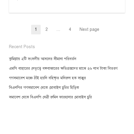
Posts
1
2
…
4
Next page
Page
Page
Page
pagination
Recent Posts
কুমিল্লায় ২টি সংসদীয় আসনের সীমানা পরিবর্তন
এমপি বাহারের নেতৃত্বে বঙ্গবাজারের ক্ষতিগ্রস্তদের মাঝে ২৬ লাখ টাকা বিতরণ
গণসমাবেশ মঞ্চে ঠাঁই হয়নি বহিষ্কৃত মনিরুল হক সাক্কুর
বিএনপির গণসমাবেশ থেকে মোবাইল চুরির হিড়িক
সমাবেশ থেকে বিএনপি নেত্রী রুমিন ফারহানার মোবাইল চুরি