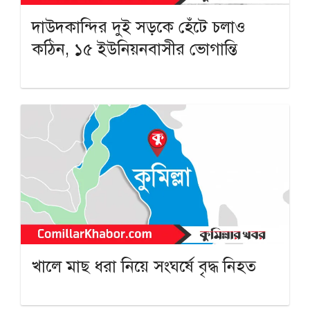
দাউদকান্দির দুই সড়কে হেঁটে চলাও
কঠিন, ১৫ ইউনিয়নবাসীর ভোগান্তি
খালে মাছ ধরা নিয়ে সংঘর্ষে বৃদ্ধ নিহত