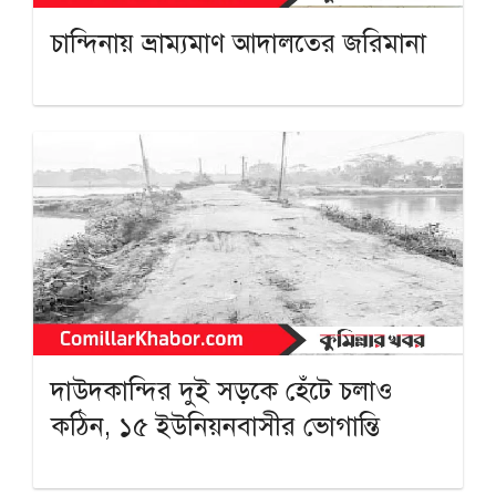
চান্দিনায় ভ্রাম্যমাণ আদালতের জরিমানা
দাউদকান্দির দুই সড়কে হেঁটে চলাও
কঠিন, ১৫ ইউনিয়নবাসীর ভোগান্তি