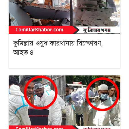
কুমিল্লায় ওষুধ কারখানায় বিস্ফোরণ,
আহত ৪