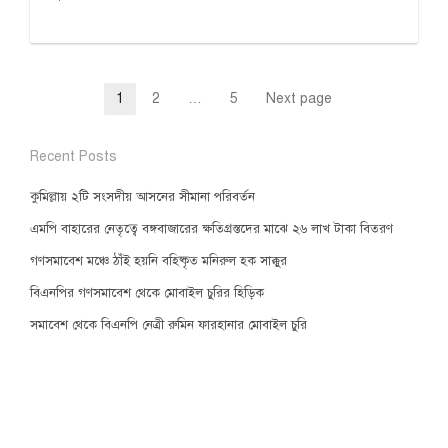
Posts
1
2
…
5
Next page
Page
Page
Page
pagination
Recent Posts
কুমিল্লায় ২টি সংসদীয় আসনের সীমানা পরিবর্তন
এমপি বাহারের নেতৃত্বে বঙ্গবাজারের ক্ষতিগ্রস্তদের মাঝে ২৬ লাখ টাকা বিতরণ
গণসমাবেশ মঞ্চে ঠাঁই হয়নি বহিষ্কৃত মনিরুল হক সাক্কুর
বিএনপির গণসমাবেশ থেকে মোবাইল চুরির হিড়িক
সমাবেশ থেকে বিএনপি নেত্রী রুমিন ফারহানার মোবাইল চুরি