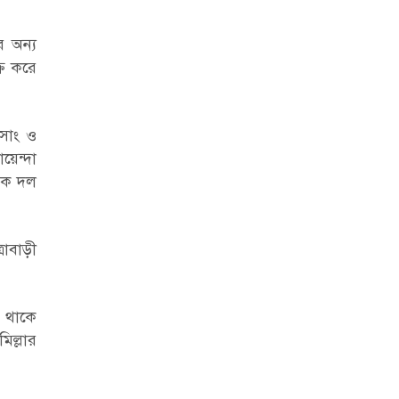
র অন্য
রি করে
মসাং ও
েন্দা
 এক দল
রাবাড়ী
ে থাকে
িল্লার