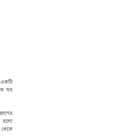
র একটি
সিক সব
্রুপের
রা হলো
 থেকে