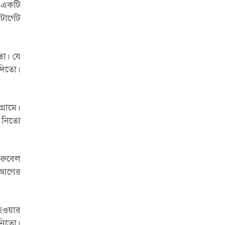
 একটি
ার্গেট
তো। যে
 দিতো।
্রামে।
ে নিতো
রুবেল
 আগের
 হওয়ার
নিতো।