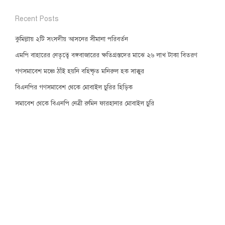
pagination
Recent Posts
কুমিল্লায় ২টি সংসদীয় আসনের সীমানা পরিবর্তন
এমপি বাহারের নেতৃত্বে বঙ্গবাজারের ক্ষতিগ্রস্তদের মাঝে ২৬ লাখ টাকা বিতরণ
গণসমাবেশ মঞ্চে ঠাঁই হয়নি বহিষ্কৃত মনিরুল হক সাক্কুর
বিএনপির গণসমাবেশ থেকে মোবাইল চুরির হিড়িক
সমাবেশ থেকে বিএনপি নেত্রী রুমিন ফারহানার মোবাইল চুরি