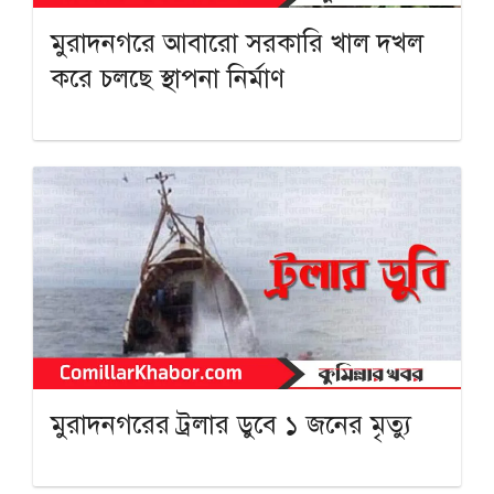
মুরাদনগরে আবারো সরকারি খাল দখল
করে চলছে স্থাপনা নির্মাণ
মুরাদনগরের ট্রলার ডুবে ১ জনের মৃত্যু