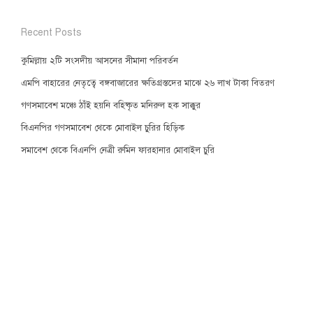
Recent Posts
কুমিল্লায় ২টি সংসদীয় আসনের সীমানা পরিবর্তন
এমপি বাহারের নেতৃত্বে বঙ্গবাজারের ক্ষতিগ্রস্তদের মাঝে ২৬ লাখ টাকা বিতরণ
গণসমাবেশ মঞ্চে ঠাঁই হয়নি বহিষ্কৃত মনিরুল হক সাক্কুর
বিএনপির গণসমাবেশ থেকে মোবাইল চুরির হিড়িক
সমাবেশ থেকে বিএনপি নেত্রী রুমিন ফারহানার মোবাইল চুরি