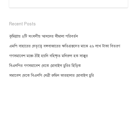
Recent Posts
কুমিল্লায় ২টি সংসদীয় আসনের সীমানা পরিবর্তন
এমপি বাহারের নেতৃত্বে বঙ্গবাজারের ক্ষতিগ্রস্তদের মাঝে ২৬ লাখ টাকা বিতরণ
গণসমাবেশ মঞ্চে ঠাঁই হয়নি বহিষ্কৃত মনিরুল হক সাক্কুর
বিএনপির গণসমাবেশ থেকে মোবাইল চুরির হিড়িক
সমাবেশ থেকে বিএনপি নেত্রী রুমিন ফারহানার মোবাইল চুরি