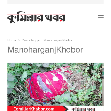
Me
Home
Posts tagged:
ManoharganjKhobor
ManoharganjKhobor