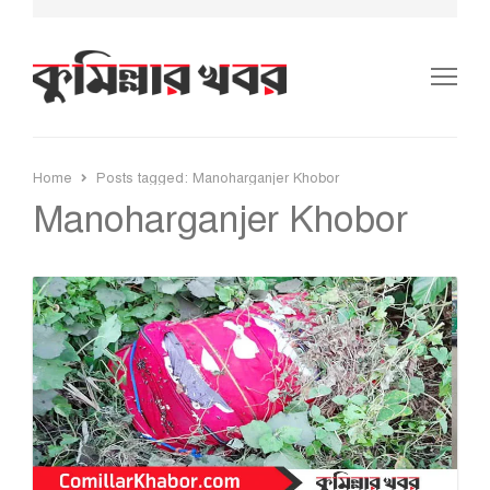
Me
Home
Posts tagged:
Manoharganjer Khobor
Manoharganjer Khobor