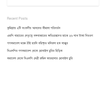
Recent Posts
কুমিল্লায় ২টি সংসদীয় আসনের সীমানা পরিবর্তন
এমপি বাহারের নেতৃত্বে বঙ্গবাজারের ক্ষতিগ্রস্তদের মাঝে ২৬ লাখ টাকা বিতরণ
গণসমাবেশ মঞ্চে ঠাঁই হয়নি বহিষ্কৃত মনিরুল হক সাক্কুর
বিএনপির গণসমাবেশ থেকে মোবাইল চুরির হিড়িক
সমাবেশ থেকে বিএনপি নেত্রী রুমিন ফারহানার মোবাইল চুরি