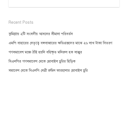
Recent Posts
কুমিল্লায় ২টি সংসদীয় আসনের সীমানা পরিবর্তন
এমপি বাহারের নেতৃত্বে বঙ্গবাজারের ক্ষতিগ্রস্তদের মাঝে ২৬ লাখ টাকা বিতরণ
গণসমাবেশ মঞ্চে ঠাঁই হয়নি বহিষ্কৃত মনিরুল হক সাক্কুর
বিএনপির গণসমাবেশ থেকে মোবাইল চুরির হিড়িক
সমাবেশ থেকে বিএনপি নেত্রী রুমিন ফারহানার মোবাইল চুরি