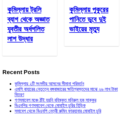
কুমিল্লায় ট্রলি
কুমিল্লায় পুকুরের
ব্যাগ থেকে অজ্ঞাত
পানিতে ডুবে দুই
যুবতীর অর্ধগলিত
ভাইয়ের মৃত্যু
লাশ উদ্ধার
Recent Posts
কুমিল্লায় ২টি সংসদীয় আসনের সীমানা পরিবর্তন
এমপি বাহারের নেতৃত্বে বঙ্গবাজারের ক্ষতিগ্রস্তদের মাঝে ২৬ লাখ টাকা
বিতরণ
গণসমাবেশ মঞ্চে ঠাঁই হয়নি বহিষ্কৃত মনিরুল হক সাক্কুর
বিএনপির গণসমাবেশ থেকে মোবাইল চুরির হিড়িক
সমাবেশ থেকে বিএনপি নেত্রী রুমিন ফারহানার মোবাইল চুরি