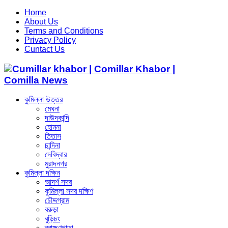
Home
About Us
Terms and Conditions
Privacy Policy
Cuntact Us
কুমিল্লা উত্তর
মেঘনা
দাউদকান্দি
হোমনা
তিতাস
চান্দিনা
দেবিদ্বার
মুরাদনগর
কুমিল্লা দক্ষিন
আদর্শ সদর
কুমিল্লা সদর দক্ষিণ
চৌদ্দগ্রাম
বরুড়া
বুড়িচং
ব্রাহ্মণপাড়া