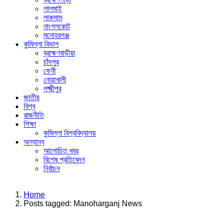
লালমাই
লাকসাম
নাংগলকোট
মনোহরগঞ্জ
কুমিল্লা বিভাগ
ব্রাহ্মণবাড়ীয়া
চাঁদপুর
ফেনী
নোয়াখালী
লক্ষ্মীপুর
জাতীয়
বিশ্ব
রাজনীতি
শিক্ষা
কুমিল্লা বিশ্ববিদ্যালয়
অন্যান্য
আলোচিত খবর
বিশেষ প্রতিবেদন
নির্বাচন
Menu
Home
Posts tagged:
Manoharganj News