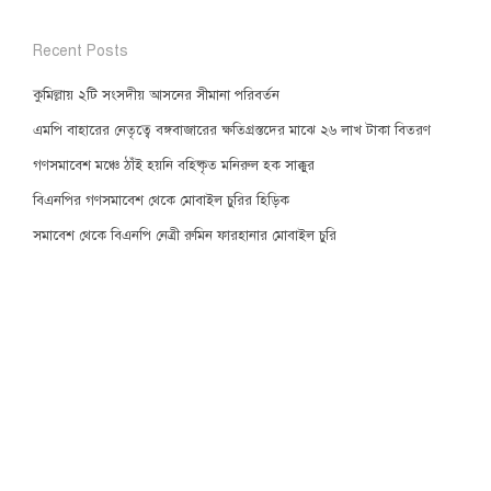
Recent Posts
কুমিল্লায় ২টি সংসদীয় আসনের সীমানা পরিবর্তন
এমপি বাহারের নেতৃত্বে বঙ্গবাজারের ক্ষতিগ্রস্তদের মাঝে ২৬ লাখ টাকা বিতরণ
গণসমাবেশ মঞ্চে ঠাঁই হয়নি বহিষ্কৃত মনিরুল হক সাক্কুর
বিএনপির গণসমাবেশ থেকে মোবাইল চুরির হিড়িক
সমাবেশ থেকে বিএনপি নেত্রী রুমিন ফারহানার মোবাইল চুরি