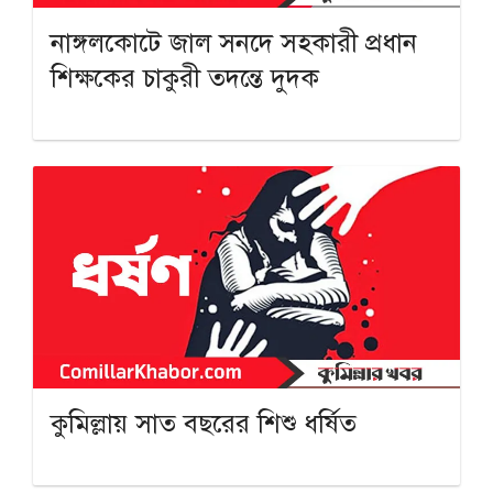
নাঙ্গলকোটে জাল সনদে সহকারী প্রধান
শিক্ষকের চাকুরী তদন্তে দুদক
কুমিল্লায় সাত বছরের শিশু ধর্ষিত