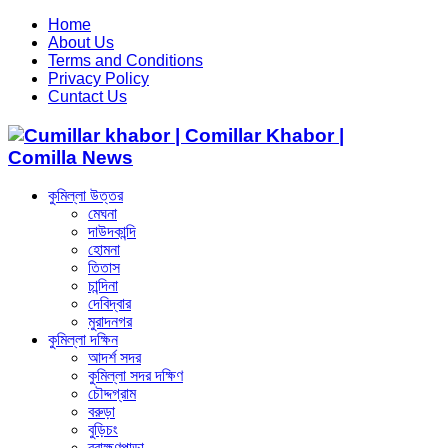
Home
About Us
Terms and Conditions
Privacy Policy
Cuntact Us
কুমিল্লা উত্তর
মেঘনা
দাউদকান্দি
হোমনা
তিতাস
চান্দিনা
দেবিদ্বার
মুরাদনগর
কুমিল্লা দক্ষিন
আদর্শ সদর
কুমিল্লা সদর দক্ষিণ
চৌদ্দগ্রাম
বরুড়া
বুড়িচং
ব্রাহ্মণপাড়া