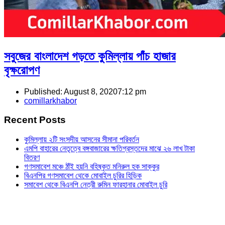
সবুজের বাংলাদেশ গড়তে কুমিল্লায় পাঁচ হাজার
বৃক্ষরোপণ
Published:
August 8, 2020
7:12 pm
Author
comillarkhabor
Recent Posts
কুমিল্লায় ২টি সংসদীয় আসনের সীমানা পরিবর্তন
এমপি বাহারের নেতৃত্বে বঙ্গবাজারের ক্ষতিগ্রস্তদের মাঝে ২৬ লাখ টাকা
বিতরণ
গণসমাবেশ মঞ্চে ঠাঁই হয়নি বহিষ্কৃত মনিরুল হক সাক্কুর
বিএনপির গণসমাবেশ থেকে মোবাইল চুরির হিড়িক
সমাবেশ থেকে বিএনপি নেত্রী রুমিন ফারহানার মোবাইল চুরি