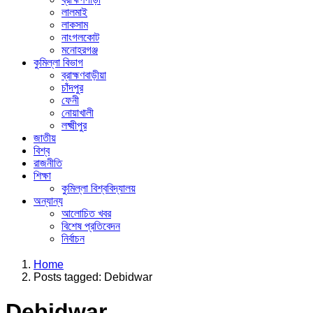
লালমাই
লাকসাম
নাংগলকোট
মনোহরগঞ্জ
কুমিল্লা বিভাগ
ব্রাহ্মণবাড়ীয়া
চাঁদপুর
ফেনী
নোয়াখালী
লক্ষ্মীপুর
জাতীয়
বিশ্ব
রাজনীতি
শিক্ষা
কুমিল্লা বিশ্ববিদ্যালয়
অন্যান্য
আলোচিত খবর
বিশেষ প্রতিবেদন
নির্বাচন
Menu
Home
Posts tagged:
Debidwar
Debidwar