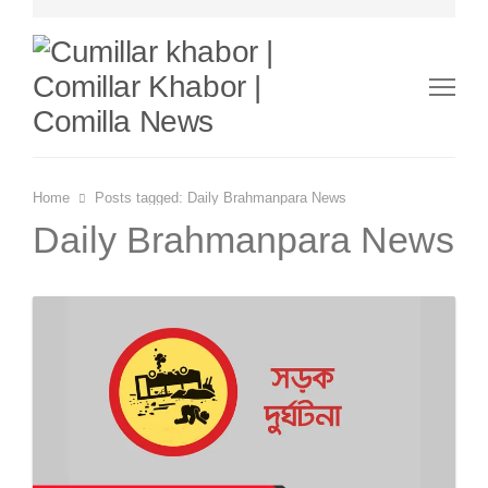
Me
Home
Posts tagged:
Daily Brahmanpara News
Daily Brahmanpara News