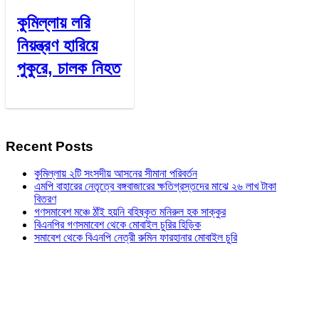
কুমিল্লায় লরি
নিয়ন্ত্রণ হারিয়ে
পুকুরে, চালক নিহত
Recent Posts
কুমিল্লায় ২টি সংসদীয় আসনের সীমানা পরিবর্তন
এমপি বাহারের নেতৃত্বে বঙ্গবাজারের ক্ষতিগ্রস্তদের মাঝে ২৬ লাখ টাকা
বিতরণ
গণসমাবেশ মঞ্চে ঠাঁই হয়নি বহিষ্কৃত মনিরুল হক সাক্কুর
বিএনপির গণসমাবেশ থেকে মোবাইল চুরির হিড়িক
সমাবেশ থেকে বিএনপি নেত্রী রুমিন ফারহানার মোবাইল চুরি