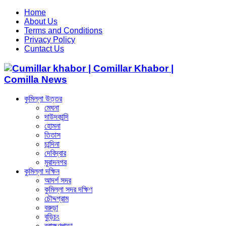
Home
About Us
Terms and Conditions
Privacy Policy
Cuntact Us
কুমিল্লা উত্তর
মেঘনা
দাউদকান্দি
হোমনা
তিতাস
চান্দিনা
দেবিদ্বার
মুরাদনগর
কুমিল্লা দক্ষিন
আদর্শ সদর
কুমিল্লা সদর দক্ষিণ
চৌদ্দগ্রাম
বরুড়া
বুড়িচং
ব্রাহ্মণপাড়া