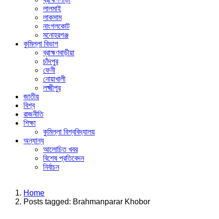
লালমাই
লাকসাম
নাংগলকোট
মনোহরগঞ্জ
কুমিল্লা বিভাগ
ব্রাহ্মণবাড়ীয়া
চাঁদপুর
ফেনী
নোয়াখালী
লক্ষ্মীপুর
জাতীয়
বিশ্ব
রাজনীতি
শিক্ষা
কুমিল্লা বিশ্ববিদ্যালয়
অন্যান্য
আলোচিত খবর
বিশেষ প্রতিবেদন
নির্বাচন
Menu
Home
Posts tagged:
Brahmanparar Khobor