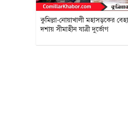
কুমিল্লা-নোয়াখালী মহাসড়কের বেহ
দশায় সীমাহীন যাত্রী দুর্ভোগ