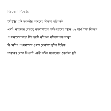
Recent Posts
কুমিল্লায় ২টি সংসদীয় আসনের সীমানা পরিবর্তন
এমপি বাহারের নেতৃত্বে বঙ্গবাজারের ক্ষতিগ্রস্তদের মাঝে ২৬ লাখ টাকা বিতরণ
গণসমাবেশ মঞ্চে ঠাঁই হয়নি বহিষ্কৃত মনিরুল হক সাক্কুর
বিএনপির গণসমাবেশ থেকে মোবাইল চুরির হিড়িক
সমাবেশ থেকে বিএনপি নেত্রী রুমিন ফারহানার মোবাইল চুরি