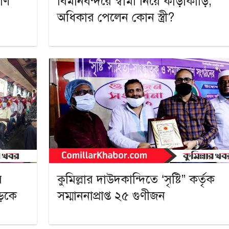
াণ
বিমানবন্দরে স্বামী নিয়ে কাড়াকাড়ি,
অধিকার পেলেন কোন স্ত্রী?
র
কুমিল্লার দাউদকান্দিতে ‘সৃষ্টি” কর্তৃক
সড়কে
সম্মাননাপ্রাপ্ত ২৫ গুণীজন