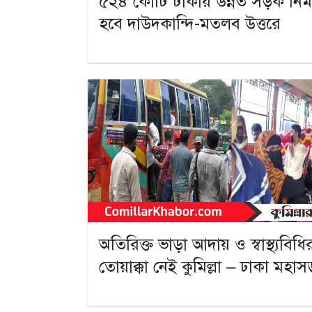
৫২৪ কোটি টাকায় উন্নত সড়ক নির্ম
হবে দাউদকান্দি-মতলব উত্তরে
অতিরিক্ত ভাড়া আদায় ও স্বাস্থ্যবিধি
তোয়াক্কা নেই কুমিল্লা – ঢাকা মহা