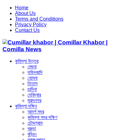
Home
About Us
Terms and Conditions
Privacy Policy
Cuntact Us
কুমিল্লা উত্তর
মেঘনা
দাউদকান্দি
হোমনা
তিতাস
চান্দিনা
দেবিদ্বার
মুরাদনগর
কুমিল্লা দক্ষিন
আদর্শ সদর
কুমিল্লা সদর দক্ষিণ
চৌদ্দগ্রাম
বরুড়া
বুড়িচং
ব্রাহ্মণপাড়া