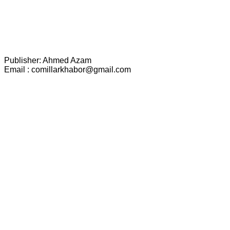
Publisher: Ahmed Azam
Email : comillarkhabor@gmail.com
scroll
to
top