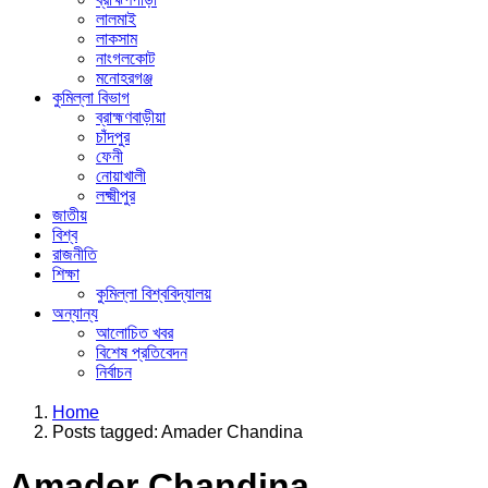
লালমাই
লাকসাম
নাংগলকোট
মনোহরগঞ্জ
কুমিল্লা বিভাগ
ব্রাহ্মণবাড়ীয়া
চাঁদপুর
ফেনী
নোয়াখালী
লক্ষ্মীপুর
জাতীয়
বিশ্ব
রাজনীতি
শিক্ষা
কুমিল্লা বিশ্ববিদ্যালয়
অন্যান্য
আলোচিত খবর
বিশেষ প্রতিবেদন
নির্বাচন
Menu
Home
Posts tagged:
Amader Chandina
Amader Chandina