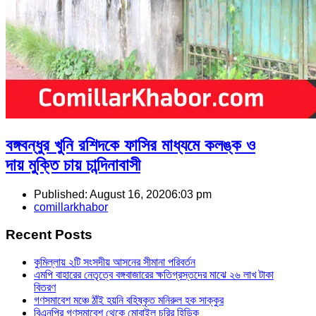
বঙ্গবন্ধুর খুনি রশিদকে ফাসির মাধ্যমে কলঙ্ক ও
দায় মুক্তি চায় চান্দিনাবাসী
Published:
August 16, 2020
6:03 pm
Author
comillarkhabor
Recent Posts
কুমিল্লায় ২টি সংসদীয় আসনের সীমানা পরিবর্তন
এমপি বাহারের নেতৃত্বে বঙ্গবাজারের ক্ষতিগ্রস্তদের মাঝে ২৬ লাখ টাকা
বিতরণ
গণসমাবেশ মঞ্চে ঠাঁই হয়নি বহিষ্কৃত মনিরুল হক সাক্কুর
বিএনপির গণসমাবেশ থেকে মোবাইল চুরির হিড়িক